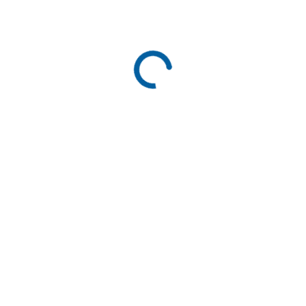
PIÈCES MAGASINS
Traçabilité complète des
articles en magasin
Suivez de près toutes les transactions de vos
pièces magasins avec les bons d’entrée et de
sortie. Enregistrez les mouvements de stock
avec précision, y compris les bons d’entrée pour